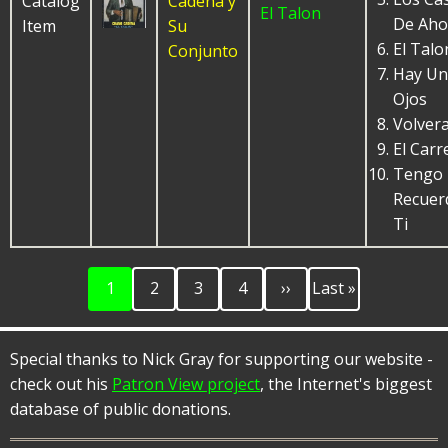
Catalog
Cadena y
El Talon
De Aho
Item
Su
El Talo
Conjunto
Hay Un
Ojos
Volvera
El Carr
Tengo
Recuer
Ti
Current
Page
Page
Page
Next
Last
Pagination
1
2
3
4
››
Last »
page
page
page
Special thanks to Nick Gray for supporting our website -
check out his
Patron View project
, the Internet's biggest
database of public donations.