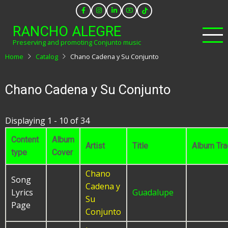
Skip
to
RANCHO ALEGRE
main
Preserving and promoting Conjunto music
content
Home
Catalog
Chano Cadena y Su Conjunto
Chano Cadena y Su Conjunto
Displaying 1 - 10 of 34
Content
Album
Artist
Title
Album Tra
type
Cover
Chano
Song
Cadena y
Lyrics
Guadalupe
Su
Page
Conjunto