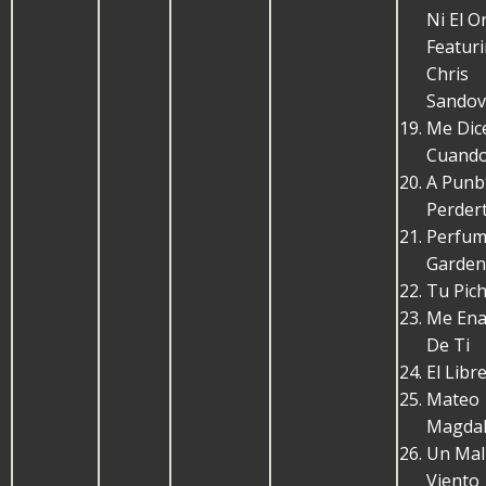
Ni El O
Featuri
Chris
Sandov
Me Dic
Cuand
A Punb
Perder
Perfum
Garden
Tu Pic
Me En
De Ti
El Libr
Mateo
Magda
Un Mal
Viento