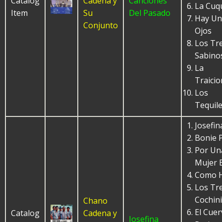
Catalog
Cadena y
Canciones
La Cuq
Item
Su
Del Pasado
Hay Un
Conjunto
Ojos
Los Tr
Sabino
La
Traici
Los
Tequil
Josefin
Bonie P
Por Un
Mujer 
Como 
Los Tr
Cochin
Chano
El Cuer
Catalog
Cadena y
Josefina