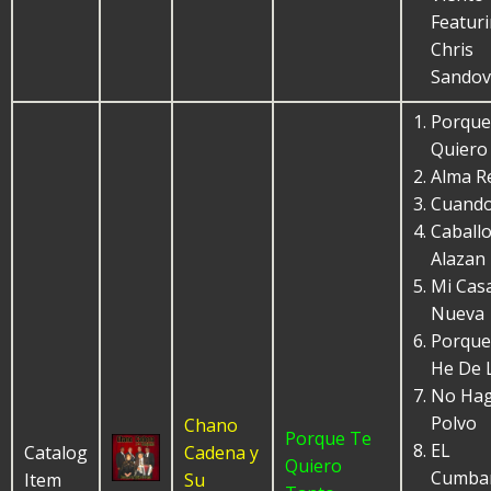
Featuri
Chris
Sandov
Porque
Quiero
Alma R
Cuand
Caball
Alazan
Mi Cas
Nueva
Porque
He De 
No Ha
Polvo
Chano
Porque Te
EL
Catalog
Cadena y
Quiero
Cumba
Item
Su