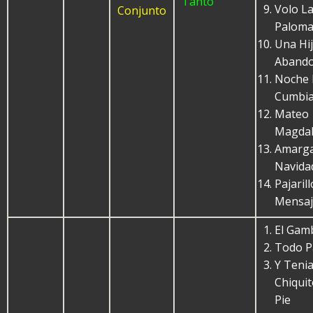
Tanto
Volo L
Conjunto
Palom
Una Hi
Aband
Noche
Cumbi
Mateo
Magda
Amarg
Navida
Pajarill
Mensaj
El Gam
Todo P
Y Teni
Chiquit
Pie