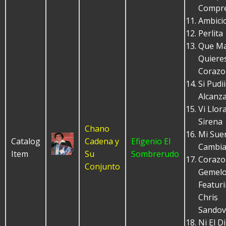
Compr
Ambici
Perlita
Que M
Quiere
Corazo
Si Pudi
Alcanz
Vi Llor
Sirena
Chano
Mi Sue
Catalog
Cadena y
Efigenio El
Cambi
Item
Su
Sombrerudo
Corazo
Conjunto
Gemel
Featuri
Chris
Sandov
Ni El D