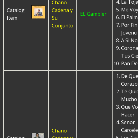
La Toj
Chano
Me Voy
Catalog
Cadena y
EL Gambler
El Pal
Item
Su
Por Fin
Conjunto
Jovenci
A Si N
Coron
Tus Ci
Pan De
De Que
Corazo
Te Qui
Mucho
Que Vo
Hacer
Senor
Carcel
Chano
Los Ca