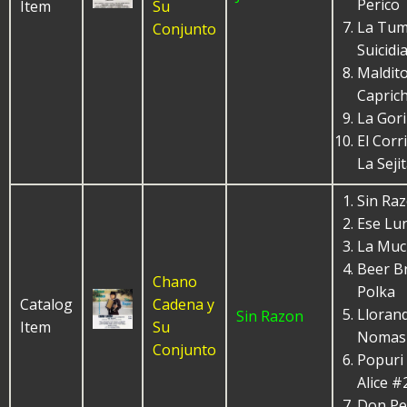
Perico
Item
Su
La Tu
Conjunto
Suicidi
Maldit
Capric
La Gori
El Corr
La Seji
Sin Ra
Ese Lu
La Muc
Beer Br
Chano
Polka
Catalog
Cadena y
Lloran
Sin Razon
Item
Su
Nomas
Conjunto
Popuri
Alice #
Don Pe