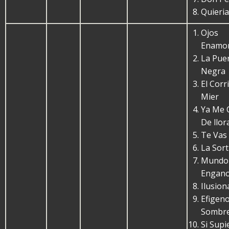
Quieria
Ojos
Enamo
La Pue
Negra
El Corr
Mier
Ya Me 
De llor
Te Vas
La Sort
Mundo
Engan
Ilusio
Efigeno
Sombr
Si Supi