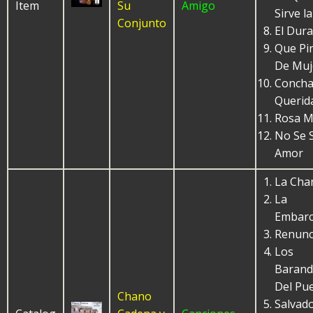
Item
Su
Amigo
Sirve l
Conjunto
El Dur
Que Pi
De Muj
Conch
Querid
Rosa M
No Se S
Amor
La Cha
La
Embarc
Renunc
Los
Barand
Del Pu
Chano
Salvad