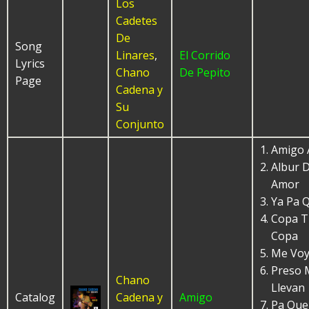
Los
Cadetes
De
Song
Linares
,
El Corrido
Lyrics
Chano
De Pepito
Page
Cadena y
Su
Conjunto
Amigo 
Albur 
Amor
Ya Pa 
Copa T
Copa
Me Voy
Preso 
Chano
Llevan
Catalog
Cadena y
Amigo
Pa Que