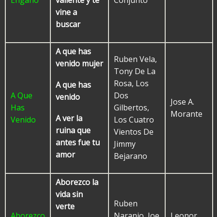
Engaño
Conjunto
valiente y te
vine a
buscar
A que has
Ruben Vela,
venido mujer
Tony De La
Rosa, Los
A que has
A Que
Dos
venido
Jose A.
Has
Gilbertos,
Morante
A ver la
Venido
Los Cuatro
ruina que
Vientos De
antes fue tu
Jimmy
amor
Bejarano
Aborezco la
vida sin
Ruben
verte
Aborezco
Naranjo, Joe
Leonor