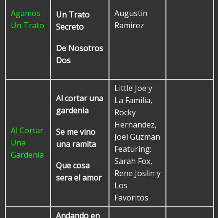
Agamos
Augustin
Un Trato
Un Trato
Ramirez
Secreto
De Nosotros
Dos
Little Joe y
Al cortar una
La Familia,
gardenia
Rocky
Hernandez,
Al Cortar
Se me vino
Joel Guzman
Una
una ramita
Featuring:
Gardenia
Sarah Fox,
Que cosa
Rene Joslin y
sera el amor
Los
Favoritos
Andando en