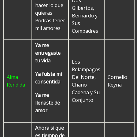
Dos
hacer lo que
Gilbertos,
quieras
Bernardo y
Podrás tener
Sus
mil amores
Compadres
Ya me
entregaste
tu vida
Los
Relampagos
Ya fuiste mi
Alma
Del Norte,
Cornelio
consentida
Rendida
Chano
Reyna
Cadena y Su
Ya me
Conjunto
llenaste de
amor
Ahora si que
es tiempo de