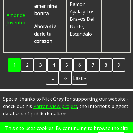
Ramon
amar nina
Ayala y Los
bonita
Amor de
Bravos Del
Juventud
Norte,
Ahora si a
Escandalo
darle tu
corazon
Current
Page
Page
Page
Page
Page
Page
Page
Page
Pagination
1
2
3
4
5
6
7
8
9
page
Next
Last
…
››
Last »
page
page
Special thanks to Nick Gray for supporting our website -
check out his
Patron View project
, the Internet's biggest
database of public donations.
This site uses cookies. By continuing to browse the site
© 2026 Rancho Alegre, All rights reserved.