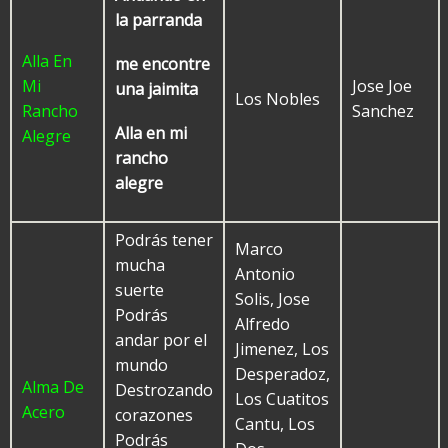
la parranda
Alla En
me encontre
Mi
Jose Joe
una jaimita
Los Nobles
Rancho
Sanchez
Alla en mi
Alegre
rancho
alegre
Podrás tener
Marco
mucha
Antonio
suerte
Solis, Jose
Podrás
Alfredo
andar por el
Jimenez, Los
mundo
Desperadoz,
Alma De
Destrozando
Los Cuatitos
Acero
corazones
Cantu, Los
Podrás