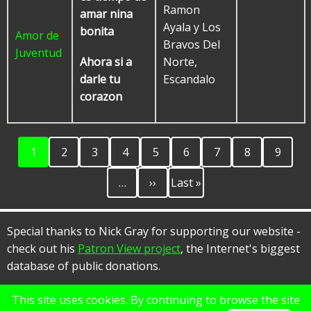
Ramon
amar nina
Ayala y Los
bonita
Amor de
Bravos Del
Juventud
Norte,
Ahora si a
Escandalo
darle tu
corazon
Current
Page
Page
Page
Page
Page
Page
Page
Page
Pagination
1
2
3
4
5
6
7
8
9
page
Next
Last
…
››
Last »
page
page
Special thanks to Nick Gray for supporting our website -
check out his
Patron View project
, the Internet's biggest
database of public donations.
This site uses cookies. By continuing to browse the site
© 2026 Rancho Alegre, All rights reserved.