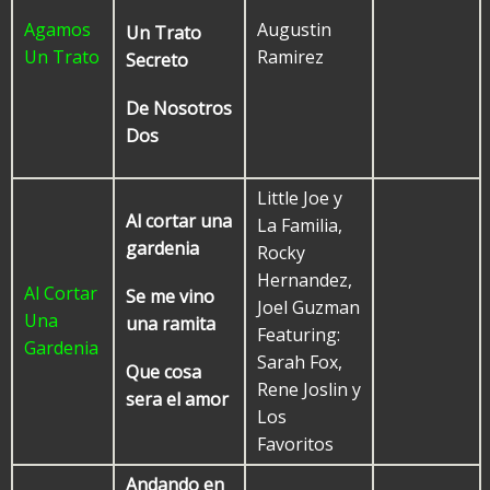
Agamos
Augustin
Un Trato
Un Trato
Ramirez
Secreto
De Nosotros
Dos
Little Joe y
Al cortar una
La Familia,
gardenia
Rocky
Hernandez,
Al Cortar
Se me vino
Joel Guzman
Una
una ramita
Featuring:
Gardenia
Sarah Fox,
Que cosa
Rene Joslin y
sera el amor
Los
Favoritos
Andando en