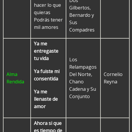
Dos
hacer lo que
Gilbertos,
quieras
Bernardo y
Podrás tener
Sus
mil amores
Compadres
Ya me
entregaste
tu vida
Los
Relampagos
Ya fuiste mi
Alma
Del Norte,
Cornelio
consentida
Rendida
Chano
Reyna
Cadena y Su
Ya me
Conjunto
llenaste de
amor
Ahora si que
es tiempo de