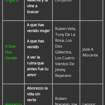
Engaño
Conjunto
valiente y te
vine a
buscar
A que has
Ruben Vela,
venido mujer
Tony De La
Rosa, Los
A que has
A Que
Dos
venido
Jose A.
Has
Gilbertos,
Morante
A ver la
Venido
Los Cuatro
ruina que
Vientos De
antes fue tu
Jimmy
amor
Bejarano
Aborezco la
vida sin
Ruben
verte
Aborezco
Naranjo, Joe
Leonor