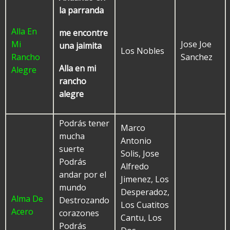
la parranda
Alla En
me encontre
Mi
Jose Joe
una jaimita
Los Nobles
Rancho
Sanchez
Alla en mi
Alegre
rancho
alegre
Podrás tener
Marco
mucha
Antonio
suerte
Solis, Jose
Podrás
Alfredo
andar por el
Jimenez, Los
mundo
Desperadoz,
Alma De
Destrozando
Los Cuatitos
Acero
corazones
Cantu, Los
Podrás