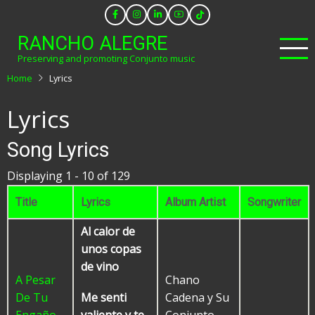
Skip
to
RANCHO ALEGRE
main
Preserving and promoting Conjunto music
content
Home
Lyrics
Lyrics
Song Lyrics
Displaying 1 - 10 of 129
Title
Lyrics
Album Artist
Songwriter
Al calor de
unos copas
de vino
A Pesar
Chano
De Tu
Cadena y Su
Me senti