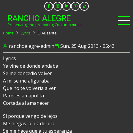
Skip
to
RANCHO ALEGRE
main
Preserving and promoting Conjunto music
content
Home
Lyrics
El Ausente
ranchoalegre-admin
Sun, 25 Aug 2013 - 05:42
Lyrics
Ya vine de donde andaba
Se me concedió volver
A mí se me afiguraba
Que no te volvería a ver
Pareces amapolita
Cortada al amanecer
Si porque vengo de lejos
Me niegas la luz del día
Se me hace que a tu esperanza